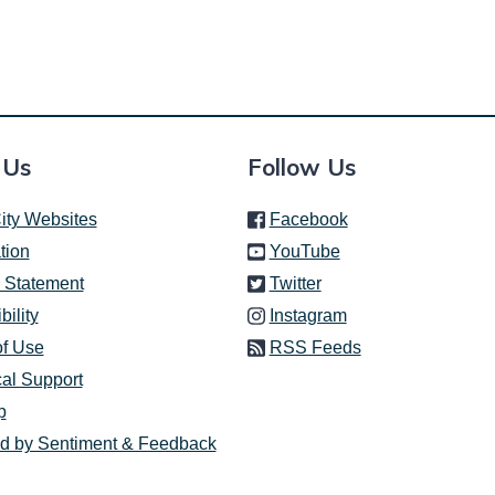
 Us
Follow Us
(link is external)
ity Websites
Facebook
(link is external)
tion
YouTube
(link is external)
 Statement
Twitter
(link is external)
bility
Instagram
of Use
RSS Feeds
al Support
p
d by Sentiment & Feedback