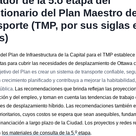
dor de la 5.o etapa del
tionario del Plan Maestro d
sporte (TMP, por sus siglas 
s)
 del Plan de Infraestructura de la Capital para el TMP establece
rutas para cubrir las necesidades de desplazamiento de Ottawa c
jetivo del Plan es crear un sistema de transporte confiable, segu
 crecimiento planificado y contribuya a mejorar la habitabilidad,
ública.
Las recomendaciones que brinda reflejan las proyeccio
ción y del empleo, y toman en cuenta las tendencias de trabajo
nes de desplazamiento híbrido. Las recomendaciones también e
rioritarios, cuyos costos se espera que sean asequibles, fund
inanciación a largo plazo de la Ciudad. Los proyectos y redes
o
n
los materiales de consulta de la 5.
etapa
.