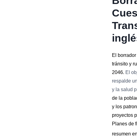
Borra
Cues
Tran
inglé
El borrador
tránsito y 
2046.
El ob
respalde un
y la salud p
de la pobla
y los patro
proyectos p
Planes de f
resumen e