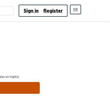
FR
Sign in
Register
glas en inglés)